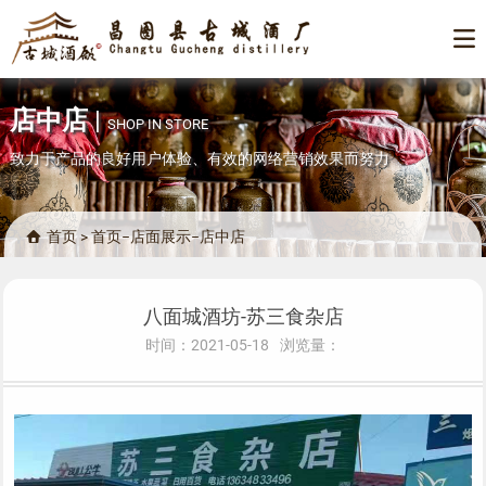

店中店
|
SHOP IN STORE
致力于产品的良好用户体验、有效的网络营销效果而努力
首页
>
首页
−
店面展示
−
店中店

八面城酒坊-苏三食杂店
时间：2021-05-18
浏览量：